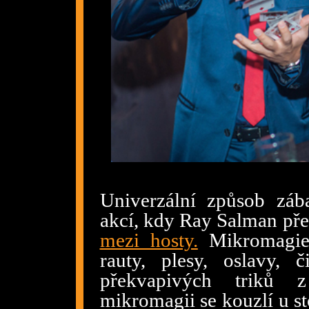
Univerzální způsob zá
akcí, kdy Ray Salman pře
mezi hosty.
Mikromagie 
rauty, plesy, oslavy, 
překvapivých triků z
mikromagii se kouzlí u s